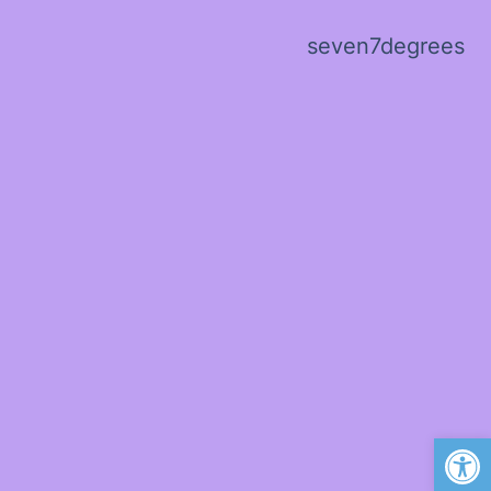
seven7degrees
פתח סרגל נגישות