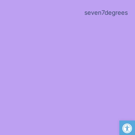
seven7degrees
פתח סרגל נגישות