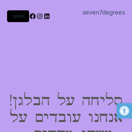
seven7degrees
Facebook
Instagram
LinkedIn
התחבר
סליחה על הבלגן!
פתח סרגל נגישות
אנחנו עובדים על