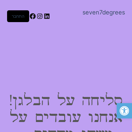
seven7degrees
Facebook
Instagram
LinkedIn
התחבר
סליחה על הבלגן!
פתח סרגל נגישות
אנחנו עובדים על