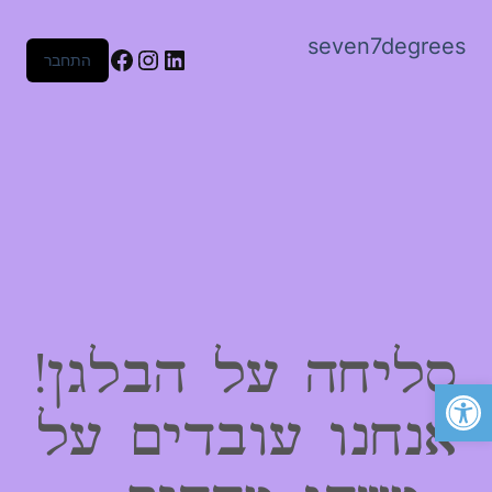
seven7degrees
Facebook
Instagram
LinkedIn
התחבר
סליחה על הבלגן!
פתח סרגל נגישות
אנחנו עובדים על