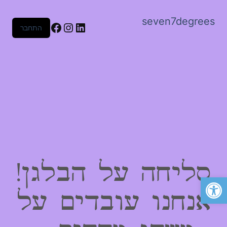
seven7degrees
Facebook
Instagram
LinkedIn
התחבר
סליחה על הבלגן!
פתח סרגל נגישות
אנחנו עובדים על