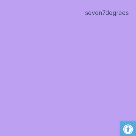
seven7degrees
פתח סרגל נגישות