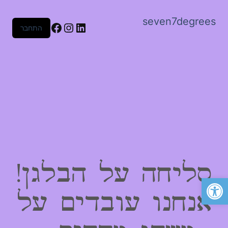
seven7degrees
Facebook
Instagram
LinkedIn
התחבר
סליחה על הבלגן!
פתח סרגל נגישות
אנחנו עובדים על