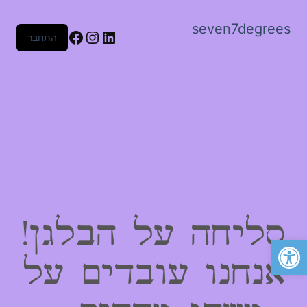
seven7degrees
Facebook
Instagram
LinkedIn
התחבר
סליחה על הבלגן!
פתח סרגל נגישות
אנחנו עובדים על