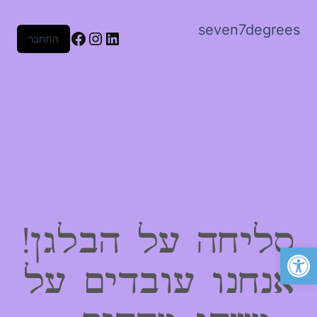
seven7degrees
Facebook
Instagram
LinkedIn
התחבר
סליחה על הבלגן!
פתח סרגל נגישות
אנחנו עובדים על