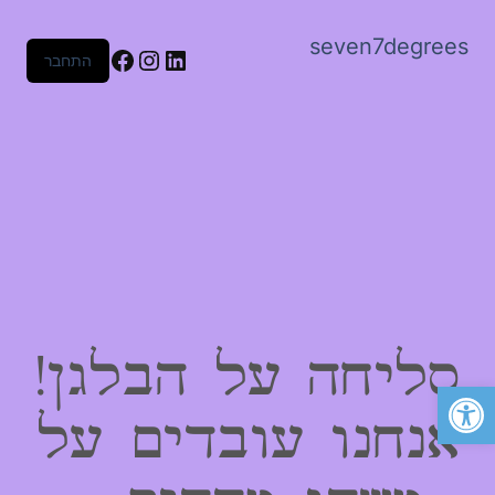
seven7degrees
Facebook
Instagram
LinkedIn
התחבר
סליחה על הבלגן!
פתח סרגל נגישות
אנחנו עובדים על