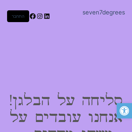
seven7degrees
Facebook
Instagram
LinkedIn
התחבר
סליחה על הבלגן!
פתח סרגל נגישות
אנחנו עובדים על