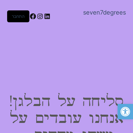
seven7degrees
Facebook
Instagram
LinkedIn
התחבר
סליחה על הבלגן!
פתח סרגל נגישות
אנחנו עובדים על