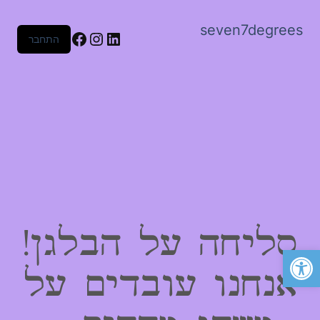
seven7degrees
Facebook
Instagram
LinkedIn
התחבר
סליחה על הבלגן!
פתח סרגל נגישות
אנחנו עובדים על