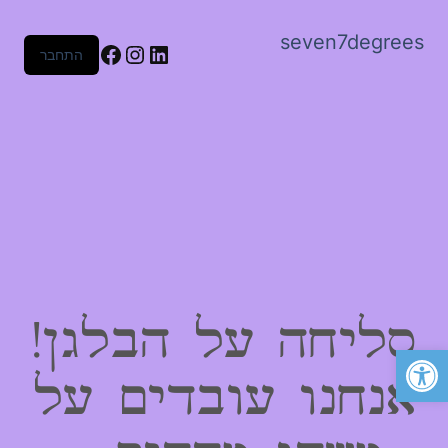
seven7degrees
Facebook
Instagram
LinkedIn
התחבר
סליחה על הבלגן!
פתח סרגל נגישות
אנחנו עובדים על