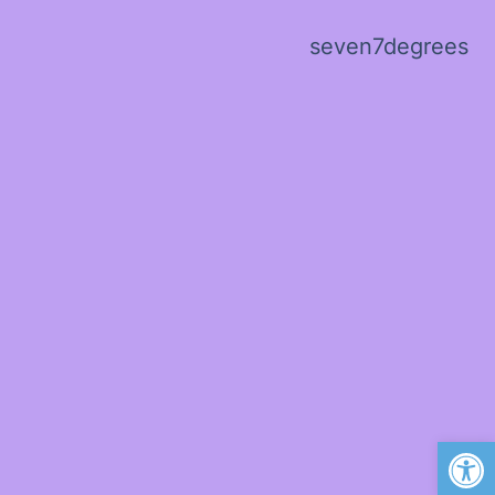
seven7degrees
פתח סרגל נגישות