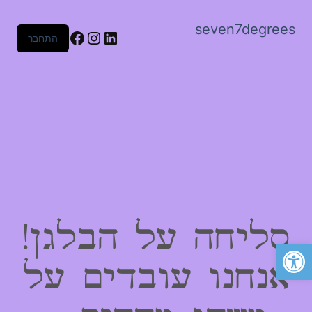
seven7degrees
Facebook
Instagram
LinkedIn
התחבר
סליחה על הבלגן!
פתח סרגל נגישות
אנחנו עובדים על