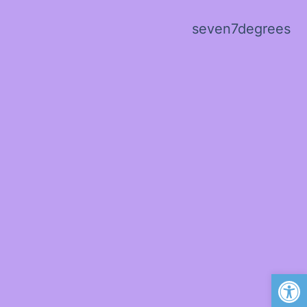
seven7degrees
פתח סרגל נגישות