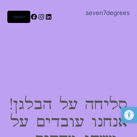
seven7degrees
Facebook
Instagram
LinkedIn
התחבר
סליחה על הבלגן!
פתח סרגל נגישות
אנחנו עובדים על