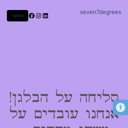
seven7degrees
Facebook
Instagram
LinkedIn
התחבר
סליחה על הבלגן!
פתח סרגל נגישות
אנחנו עובדים על