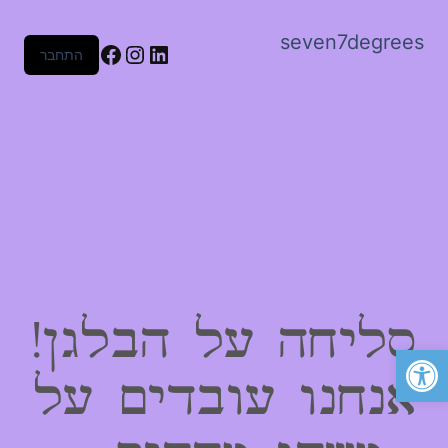
seven7degrees
Facebook
Instagram
LinkedIn
התחבר
סליחה על הבלגן!
פתח סרגל נגישות
אנחנו עובדים על