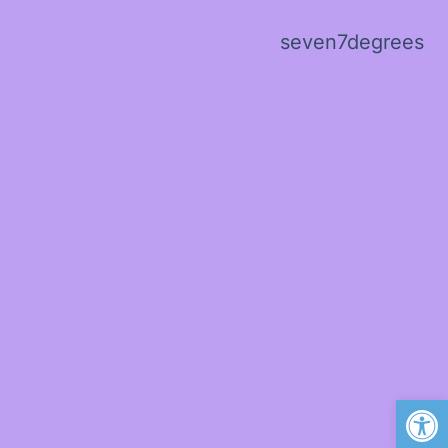
seven7degrees
פתח סרגל נגישות