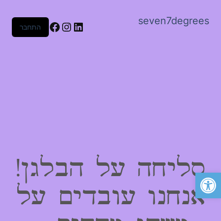
seven7degrees
Facebook
Instagram
LinkedIn
התחבר
סליחה על הבלגן!
פתח סרגל נגישות
אנחנו עובדים על