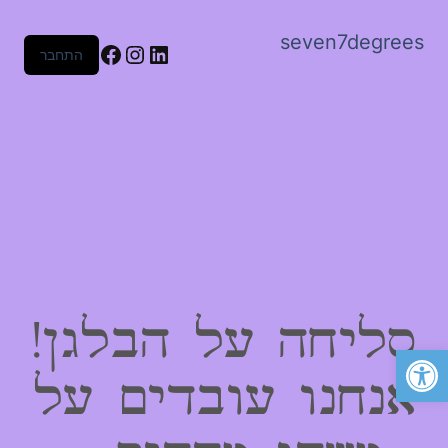
seven7degrees
Facebook
Instagram
LinkedIn
התחבר
סליחה על הבלגן!
פתח סרגל נגישות
אנחנו עובדים על