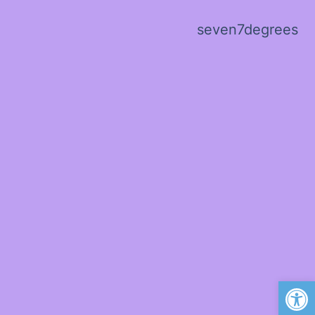
seven7degrees
פתח סרגל נגישות